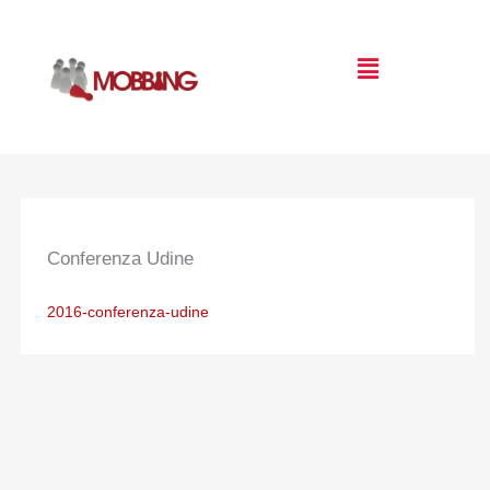
Vai
al
Menu
contenuto
Conferenza Udine
2016-conferenza-udine