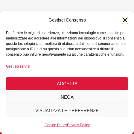
Gestisci Consenso
Per fornire le migliori esperienze, utilizziamo tecnologie come i cookie per
memorizzare e/o accedere alle informazioni del dispositivo. Il consenso a
queste tecnologie ci permetterà di elaborare dati come il comportamento di
navigazione o ID unici su questo sito. Non acconsentire o ritirare il
consenso può influire negativamente su alcune caratteristiche e funzioni.
Gestisci servizi
Copyright © 2026 Punto di ascolto antimobbing di Udine
ACCETTA
- All Rights Reserved - C.F. 94112470300 -
Privacy
Policy
-
Cookie Policy
NEGA
VISUALIZZA LE PREFERENZE
Sito realizzato a cura del Punto di Ascolto di Udine con
le risorse stanziate dalla legge regionale 7/2005
Cookie Policy
Privacy Policy